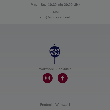
Mo. – Sa. 10.30 bis 20.00 Uhr
E-Mail:
info@wort-wahl.net
Wortwahl Buchkultur
I
F
n
a
s
c
t
e
a
b
g
o
r
o
Entdecke Wortwahl
a
k