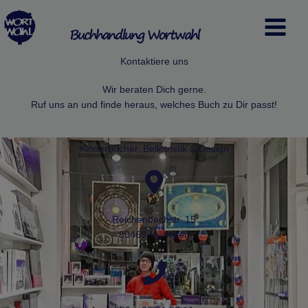
Zum
Inhalt
springen
Kontaktiere uns
Wir beraten Dich gerne.
Ruf uns an und finde heraus, welches Buch zu Dir passt!
Kinderbücher, Belletristik & Design
Reichenbachstr. 15
80469 München