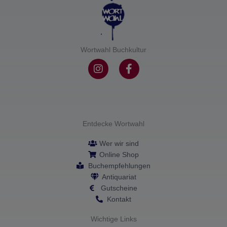
Wortwahl Buchkultur
I
F
n
a
s
c
t
e
a
b
g
o
r
o
Entdecke Wortwahl
a
k
m
-
Wer wir sind
f
Online Shop
Buchempfehlungen
Antiquariat
Gutscheine
Kontakt
Wichtige Links