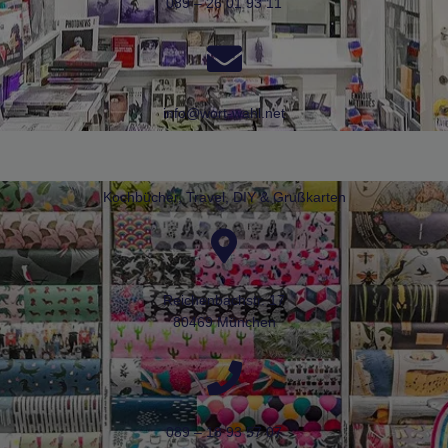
089 – 26 01 93 11
info@wort-wahl.net
Kochbücher, Travel, DIY & Grußkarten
Reichenbachstr. 17
80469 München
089 – 18 93 57 07