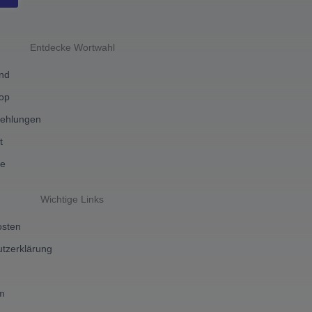
Entdecke Wortwahl
ind
hop
ehlungen
t
ne
Wichtige Links
osten
tzerklärung
m