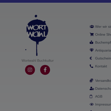
Wer wir s
Online S
Buchempf
Antiquaria
Gutschei
Wortwahl Buchkultur
Kontakt
I
F
n
a
s
c
Versandk
t
e
a
b
Datenschu
g
o
r
o
AGB
a
k
Impressu
m
-