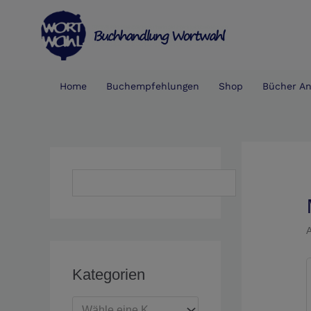
Zum
S
Inhalt
u
springen
c
h
Home
Buchempfehlungen
Shop
Bücher An
e
n
Suchen
Kategorien
Wähle eine Kategorie