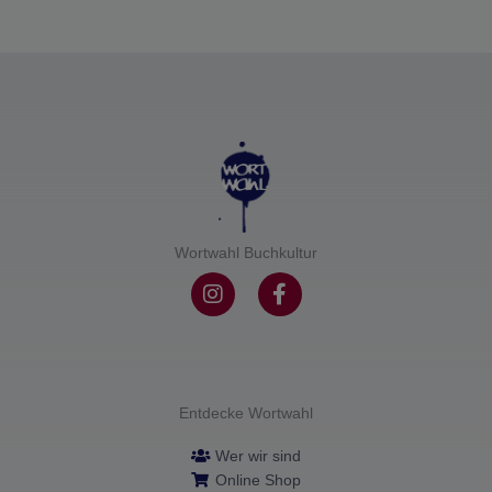
Wortwahl Buchkultur
I
F
n
a
s
c
t
e
a
b
g
o
r
o
Entdecke Wortwahl
a
k
m
-
Wer wir sind
f
Online Shop