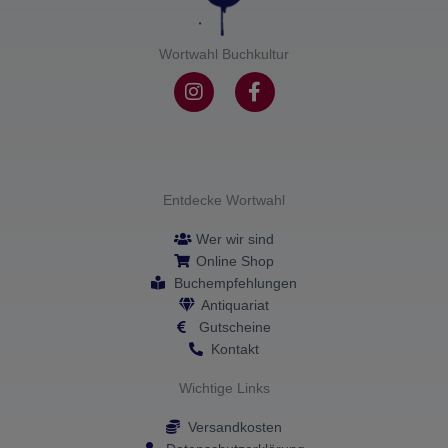
Wortwahl Buchkultur
I
F
n
a
s
c
t
e
a
b
g
o
r
o
Entdecke Wortwahl
a
k
m
-
Wer wir sind
f
Online Shop
Buchempfehlungen
Antiquariat
Gutscheine
Kontakt
Wichtige Links
Versandkosten