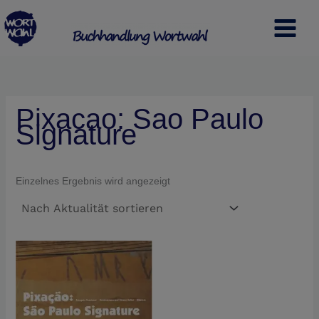
Zum
S
Inhalt
u
springen
c
h
e
Pixacao: Sao Paulo
n
Signature
Einzelnes Ergebnis wird angezeigt