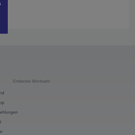
s
Entdecke Wortwahl
ind
hop
ehlungen
t
ne