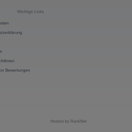
Wichtige Links
osten
tzerklärung
m
htlinien
von Bewertungen
Hosted by RankNet