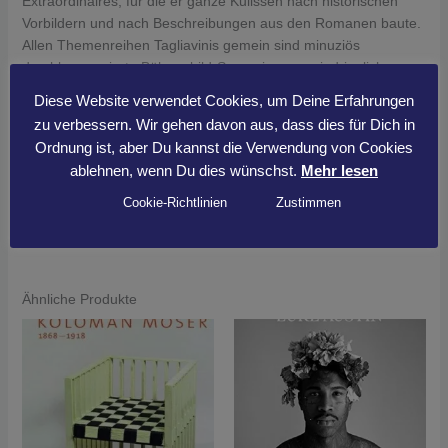
Extraordinaires, für die er ganze Kulissen nach historischen
Vorbildern und nach Beschreibungen aus den Romanen baute.
Allen Themenreihen Tagliavinis gemein sind minuziös
durchkomponierte Bühnenbild-Szenerien von eindringlicher,
übernatürlich-fantastischer Wirkung, die an seine frühen
Diese Website verwendet Cookies, um Deine Erfahrungen
fotografischen Vorbilder Jeff Wall, Erwin Olaf und Gregory
zu verbessern. Wir gehen davon aus, dass dies für Dich in
Crewdson erinnern. Neben allen bisher entstandenen
Ordnung ist, aber Du kannst die Verwendung von Cookies
Bildserien zeigt dieser Band ebenfalls, wie die Fotografien in
ablehnen, wenn Du dies wünschst.
Mehr lesen
monatelanger Arbeit entstehen und gibt damit einen Einblick in
die Arbeitsweise eines der talentiertesten Fotografen unserer
Cookie-Richtlinien
Zustimmen
Zeit.
Ähnliche Produkte